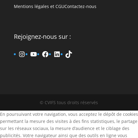
Mentions légales et CGU
Contactez-nous
Rejoignez-nous sur :
www.instagram.fr/cvifs
YouTube
www.facebook.fr/cvifs
www.linkedin.fr/company
TikTok
© CVIFS tous droits réservés
En poursuivant votre navigation, vous acceptez le dépôt de cookies
permettant la mesure des visites à des fins statistiques, le partage
sur les réseaux sociaux, la mesure d’audience et le ciblage des
publicités. Votre navigateur ainsi que des outils en ligne vous