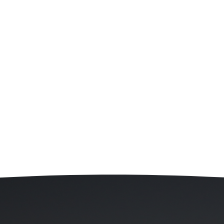
els notamment “Agences”, nous avons également l’habitud
v : la réussite et la découverte !