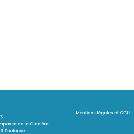
n personnel encadrant
renom
ofessionnel et diplômé
(brevet d’état)
Des intervenants sport
français et internation
de renom pour échan
sur une thématique ou
retour d’expérience
Mentions légales et CGU
FS
Impasse de la Glacière
00 Toulouse