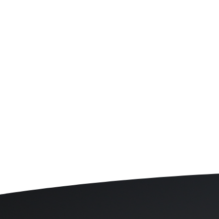
NB : Pour nos amis professionn
blanche au besoin. Notre leitmoti