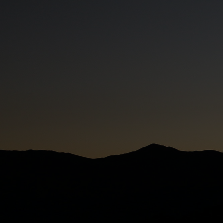
pre
pre
(so
élec
gra