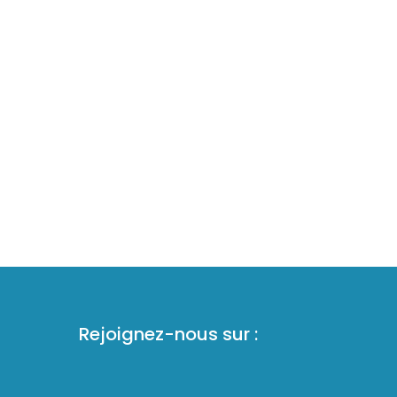
d'accueil
ifs
Une capacité d’accueil et
aux
d’encadrement très souple
ger
(de 5 > 500 pers)
 un
Rejoignez-nous sur :