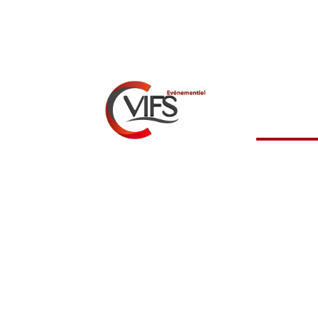
Evénem
CVIFS vo
évèneme
Une offre unique sur