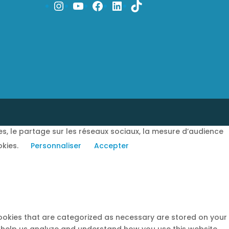
www.instagram.fr/cvifs
YouTube
www.facebook.fr/cvif
www.linkedin.fr/c
TikTok
es, le partage sur les réseaux sociaux, la mesure d’audience
okies.
Personnaliser
Accepter
cookies that are categorized as necessary are stored on your
at help us analyze and understand how you use this website.