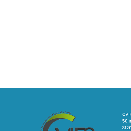
U
Des sites idéals dans des
pr
écrins de verdures à moins
de 15 min de la place du
Capitole
CVI
50 
312