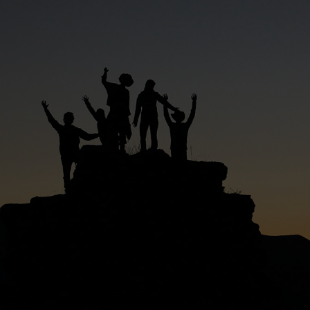
stataire d’animations,
stataires techniques
n, lumière, vidéo,
tricité, traiteur,
phiste, etc…)