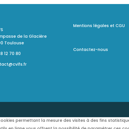
Mentions légales et CGU
FS
Impasse de la Glacière
00 Toulouse
Contactez-nous
8 12 70 80
tact@cvifs.fr
ookies permettant la mesure des visites à des fins statistiqu
utils en ligne vous offrent la possibilité de paramétrer ces co