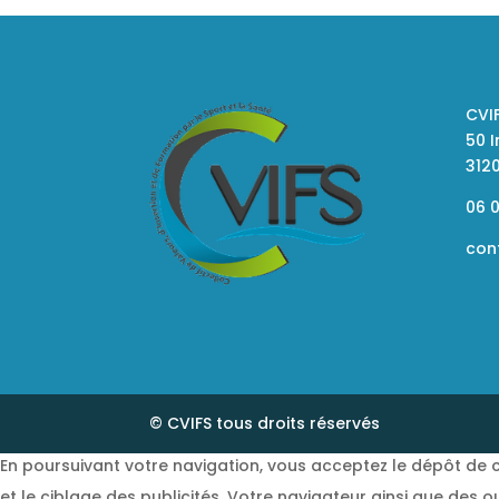
CVI
50 
312
06 0
con
© CVIFS tous droits réservés
En poursuivant votre navigation, vous acceptez le dépôt de c
et le ciblage des publicités. Votre navigateur ainsi que des o