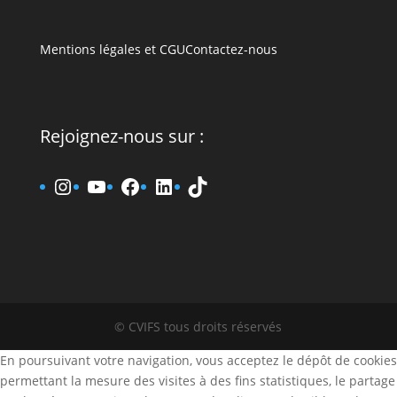
Mentions légales et CGU
Contactez-nous
Rejoignez-nous sur :
www.instagram.fr/cvifs
YouTube
www.facebook.fr/cvifs
www.linkedin.fr/company
TikTok
© CVIFS tous droits réservés
En poursuivant votre navigation, vous acceptez le dépôt de cookies
permettant la mesure des visites à des fins statistiques, le partage