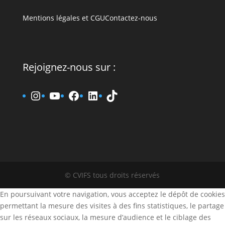
Mentions légales et CGU
Contactez-nous
Rejoignez-nous sur :
www.instagram.fr/cvifs
YouTube
www.facebook.fr/cvifs
www.linkedin.fr/company
TikTok
© CVIFS tous droits réservés
En poursuivant votre navigation, vous acceptez le dépôt de cookies
permettant la mesure des visites à des fins statistiques, le partage
sur les réseaux sociaux, la mesure d’audience et le ciblage des