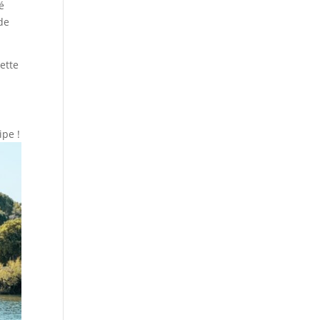
é
 de
ette
ipe !