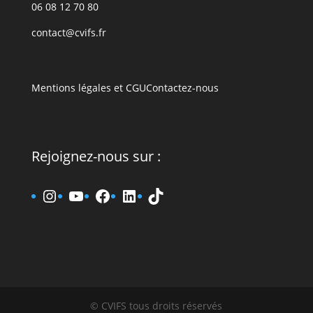
06 08 12 70 80
contact@cvifs.fr
Mentions légales et CGU
Contactez-nous
Rejoignez-nous sur :
www.instagram.fr/cvifs
YouTube
www.facebook.fr/cvifs
www.linkedin.fr/company
TikTok
© CVIFS tous droits réservés