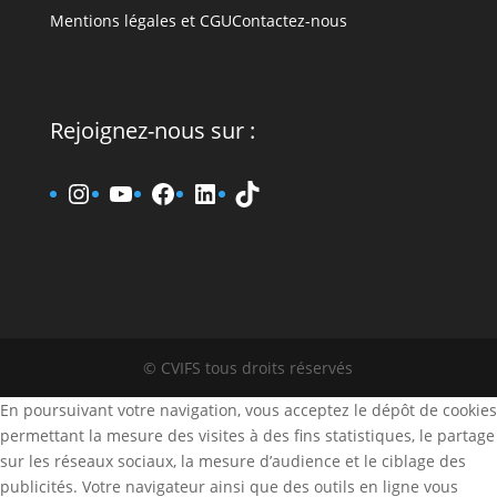
Mentions légales et CGU
Contactez-nous
Rejoignez-nous sur :
www.instagram.fr/cvifs
YouTube
www.facebook.fr/cvifs
www.linkedin.fr/company
TikTok
© CVIFS tous droits réservés
En poursuivant votre navigation, vous acceptez le dépôt de cookies
permettant la mesure des visites à des fins statistiques, le partage
sur les réseaux sociaux, la mesure d’audience et le ciblage des
publicités. Votre navigateur ainsi que des outils en ligne vous