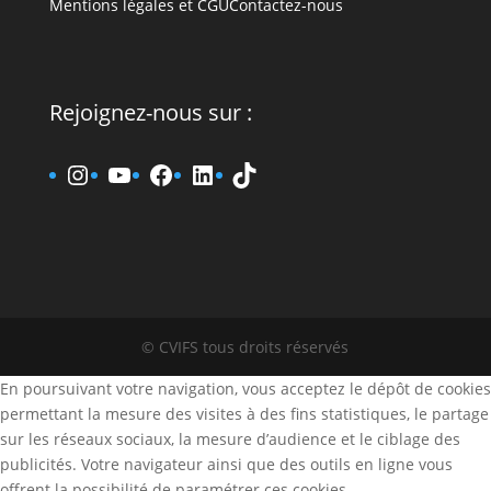
Mentions légales et CGU
Contactez-nous
Rejoignez-nous sur :
www.instagram.fr/cvifs
YouTube
www.facebook.fr/cvifs
www.linkedin.fr/company
TikTok
© CVIFS tous droits réservés
En poursuivant votre navigation, vous acceptez le dépôt de cookies
permettant la mesure des visites à des fins statistiques, le partage
sur les réseaux sociaux, la mesure d’audience et le ciblage des
publicités. Votre navigateur ainsi que des outils en ligne vous
offrent la possibilité de paramétrer ces cookies.