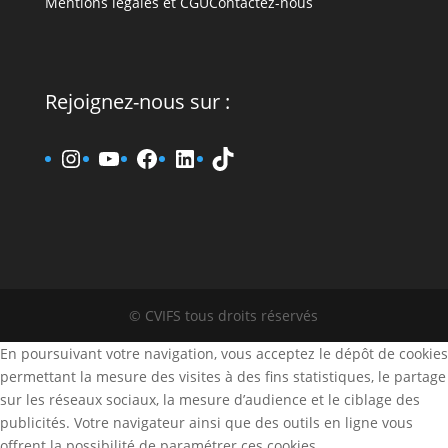
Mentions légales et CGU
Contactez-nous
Rejoignez-nous sur :
www.instagram.fr/cvifs
YouTube
www.facebook.fr/cvifs
www.linkedin.fr/company
TikTok
© CVIFS tous droits réservés
En poursuivant votre navigation, vous acceptez le dépôt de cookies
permettant la mesure des visites à des fins statistiques, le partage
sur les réseaux sociaux, la mesure d’audience et le ciblage des
publicités. Votre navigateur ainsi que des outils en ligne vous
offrent la possibilité de paramétrer ces cookies.