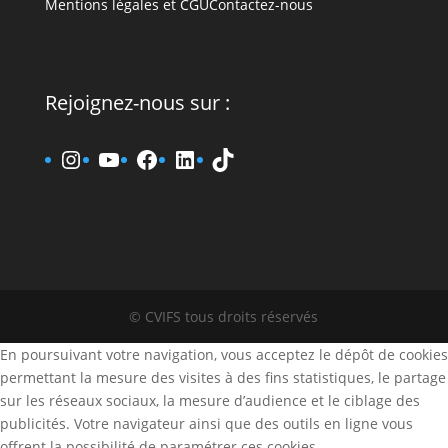
Mentions légales et CGU
Contactez-nous
Rejoignez-nous sur :
www.instagram.fr/cvifs
YouTube
www.facebook.fr/cvifs
www.linkedin.fr/company
TikTok
© CVIFS tous droits réservés
En poursuivant votre navigation, vous acceptez le dépôt de cookies
permettant la mesure des visites à des fins statistiques, le partage
sur les réseaux sociaux, la mesure d’audience et le ciblage des
publicités. Votre navigateur ainsi que des outils en ligne vous
offrent la possibilité de paramétrer ces cookies.