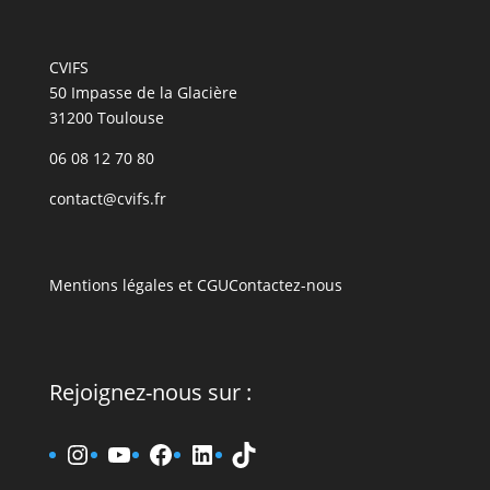
CVIFS
50 Impasse de la Glacière
31200 Toulouse
06 08 12 70 80
contact@cvifs.fr
Mentions légales et CGU
Contactez-nous
Rejoignez-nous sur :
www.instagram.fr/cvifs
YouTube
www.facebook.fr/cvifs
www.linkedin.fr/company
TikTok