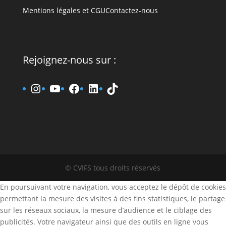
Mentions légales et CGU
Contactez-nous
Rejoignez-nous sur :
www.instagram.fr/cvifs
YouTube
www.facebook.fr/cvifs
www.linkedin.fr/company
TikTok
© CVIFS tous droits réservés
En poursuivant votre navigation, vous acceptez le dépôt de cookies
permettant la mesure des visites à des fins statistiques, le partage
sur les réseaux sociaux, la mesure d’audience et le ciblage des
publicités. Votre navigateur ainsi que des outils en ligne vous