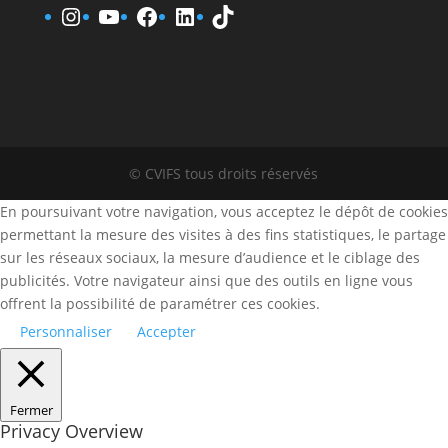
www.instagram.fr/cvifs
YouTube
www.facebook.fr/cvifs
www.linkedin.fr/company
TikTok
© CVIFS tous droits réservés
En poursuivant votre navigation, vous acceptez le dépôt de cookies
permettant la mesure des visites à des fins statistiques, le partage
sur les réseaux sociaux, la mesure d’audience et le ciblage des
publicités. Votre navigateur ainsi que des outils en ligne vous
offrent la possibilité de paramétrer ces cookies.
Personnaliser
Accepter
Fermer
Privacy Overview