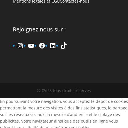
Mentions légales et CGU
Contactez-nous
Rejoignez-nous sur :
www.instagram.fr/cvifs
YouTube
www.facebook.fr/cvifs
www.linkedin.fr/company
TikTok
© CVIFS tous droits réservés
En poursuivant votre navigation, vous acceptez le dépôt de cookies
permettant la mesure des visites à des fins statistiques, le partage
sur les réseaux sociaux, la mesure d’audience et le ciblage des
publicités. Votre navigateur ainsi que des outils en ligne vous
offrent la possibilité de paramétrer ces cookies.